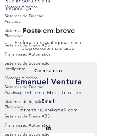
sua importância na
Motores Híbridos
segurança
Sistemas de Direção
Assistida
Posts em breve
Sistemas de Injeção
Eletrônica
Explore outras categorias neste
Sistemas de Freios ABS
blog ou volte mais tarde.
Transmissão Automática
Sistemas de Suspensão
Inteligente
Contacto
Motores Híbridos
Emanuel Ventura
Sistemas de Direção
Assistida
Engenheiro Mecatrônico
Email:
Sistemas de Injeção
Eletrônica
mrventura24h@gmail.com
Sistemas de Freios ABS
Transmissão Automática
Sistemas de Suspensão