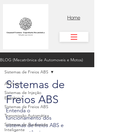
Home
BLOG (Mecatrônica de Automoveis e Motos)
Sistemas de Freios ABS
Sistemas de
All Posts
Sistemas de Injeção
Freios ABS
Eletrônica
Sistemas de Freios ABS
Entenda o
Transmissão Automática
funcionamento dos
Sistemas de Suspensão
sistemas de freios ABS e
Inteligente