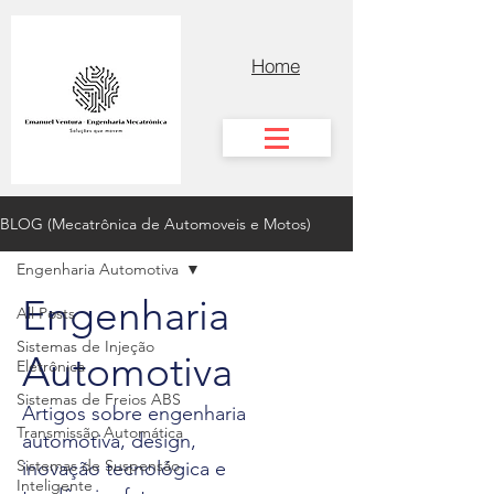
Home
BLOG (Mecatrônica de Automoveis e Motos)
Engenharia Automotiva
Engenharia
All Posts
Sistemas de Injeção
Automotiva
Eletrônica
Sistemas de Freios ABS
Artigos sobre engenharia
Transmissão Automática
automotiva, design,
Sistemas de Suspensão
inovação tecnológica e
Inteligente