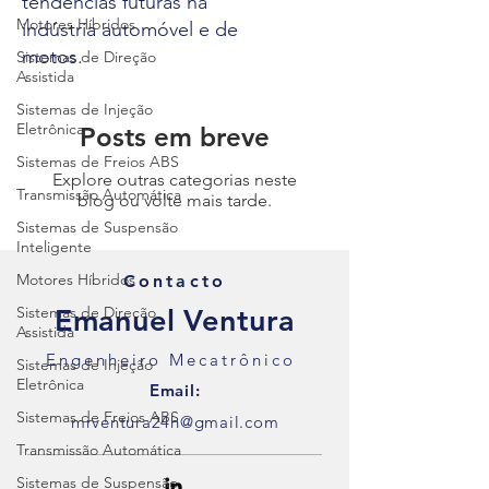
tendências futuras na
Motores Híbridos
indústria automóvel e de
motos.
Sistemas de Direção
Assistida
Sistemas de Injeção
Eletrônica
Posts em breve
Sistemas de Freios ABS
Explore outras categorias neste
Transmissão Automática
blog ou volte mais tarde.
Sistemas de Suspensão
Inteligente
Motores Híbridos
Contacto
Sistemas de Direção
Emanuel Ventura
Assistida
Engenheiro Mecatrônico
Sistemas de Injeção
Eletrônica
Email:
Sistemas de Freios ABS
mrventura24h@gmail.com
Transmissão Automática
Sistemas de Suspensão