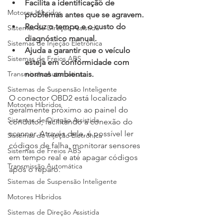
Facilita a identificação de 
Motores Híbridos
problemas antes que se agravem.
Reduz o tempo e o custo do 
Sistemas de Direção Assistida
diagnóstico manual.
Sistemas de Injeção Eletrônica
Ajuda a garantir que o veículo 
Sistemas de Freios ABS
esteja em conformidade com 
Transmissão Automática
normas ambientais.
Sistemas de Suspensão Inteligente
O conector OBD2 está localizado 
Motores Híbridos
geralmente próximo ao painel do 
Sistemas de Direção Assistida
condutor, facilitando a conexão do 
scanner. Através dele, é possível ler 
Sistemas de Injeção Eletrônica
códigos de falha, monitorar sensores 
Sistemas de Freios ABS
em tempo real e até apagar códigos 
Transmissão Automática
após o reparo.
Sistemas de Suspensão Inteligente
Motores Híbridos
Sistemas de Direção Assistida