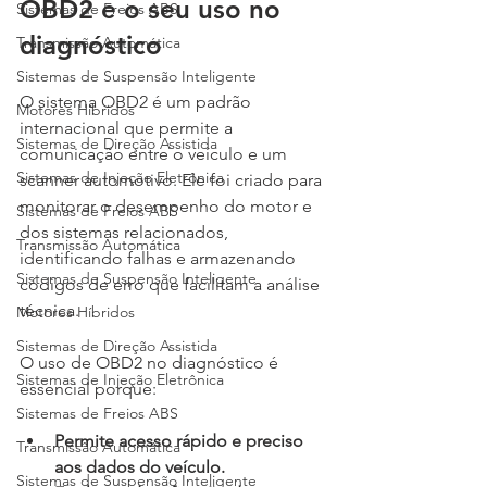
OBD2 e o seu uso no 
Sistemas de Freios ABS
diagnóstico
Transmissão Automática
Sistemas de Suspensão Inteligente
O sistema OBD2 é um padrão 
Motores Híbridos
internacional que permite a 
Sistemas de Direção Assistida
comunicação entre o veículo e um 
Sistemas de Injeção Eletrônica
scanner automotivo. Ele foi criado para 
monitorar o desempenho do motor e 
Sistemas de Freios ABS
dos sistemas relacionados, 
Transmissão Automática
identificando falhas e armazenando 
Sistemas de Suspensão Inteligente
códigos de erro que facilitam a análise 
técnica.
Motores Híbridos
Sistemas de Direção Assistida
O uso de OBD2 no diagnóstico é 
Sistemas de Injeção Eletrônica
essencial porque:
Sistemas de Freios ABS
Permite acesso rápido e preciso 
Transmissão Automática
aos dados do veículo.
Sistemas de Suspensão Inteligente