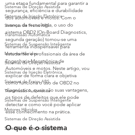
uma etapa fundamental para garantir a 
Sistemas de Direção Assistida
segurança, eficiência e durabilidade 
Sistemas de Injeção Eletrônica
dos automóveis e motos. Com o 
avanço da tecnologia, o uso do 
Sistemas de Freios ABS
sistema OBD2 (On-Board Diagnostics, 
Transmissão Automática
segunda geração) tornou-se uma 
Sistemas de Suspensão Inteligente
ferramenta indispensável para 
Motores Híbridos
estudantes e profissionais da área de 
Engenharia Mecatrônica de 
Sistemas de Direção Assistida
Automóveis e motos. Neste artigo, vou 
Sistemas de Injeção Eletrônica
explicar de forma clara e objetiva 
Sistemas de Freios ABS
como funciona o uso de OBD2 no 
diagnóstico, quais são suas vantagens, 
Transmissão Automática
os tipos de defeitos que ele pode 
Sistemas de Suspensão Inteligente
detectar e como você pode aplicar 
Motores Híbridos
esse conhecimento na prática.
Sistemas de Direção Assistida
O que é o sistema 
Sistemas de Injeção Eletrônica