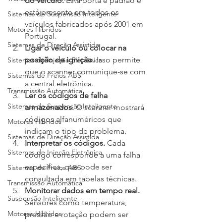
do veículo.
 Esta porta é padrão e 
está presente em todos os 
Sistemas de Suspensão Inteligente
veículos fabricados após 2001 em 
Motores Híbridos
Portugal.
Sistemas de Direção Assistida
Ligar o veículo ou colocar na 
posição de ignição.
 Isso permite 
Sistemas de Injeção Eletrônica
que o scanner comunique-se com 
Sistemas de Freios ABS
a central eletrônica.
Transmissão Automática
Ler os códigos de falha 
Sistemas de Suspensão Inteligente
armazenados.
 O scanner mostrará 
códigos alfanuméricos que 
Motores Híbridos
indicam o tipo de problema.
Sistemas de Direção Assistida
Interpretar os códigos.
 Cada 
Sistemas de Injeção Eletrônica
código corresponde a uma falha 
específica, que pode ser 
Sistemas de Freios ABS
consultada em tabelas técnicas.
Transmissão Automática
Monitorar dados em tempo real.
Suspensão Inteligente
Sensores como temperatura, 
Motores Híbridos
pressão e rotação podem ser 