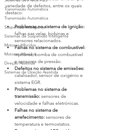
Sistemas de Freios ABS
variedade de defeitos, entre os quais 
Transmissão Automática
destaco:
Transmissão Automática
Problemas no sistema de ignição:
Suspensão Inteligente
falhas nas velas, bobinas e 
Sistemas de Suspensão Inteligente
sensores relacionados.
Motores Híbridos
Falhas no sistema de combustível:
Motores Híbridos
injetores, bomba de combustível 
e sensores de pressão.
Direção Assistida
Defeitos no sistema de emissões:
Sistemas de Direção Assistida
catalisador, sensor de oxigénio e 
sistema EGR.
Problemas no sistema de 
transmissão:
 sensores de 
velocidade e falhas eletrónicas.
Falhas no sistema de 
arrefecimento:
 sensores de 
temperatura e termostatos.