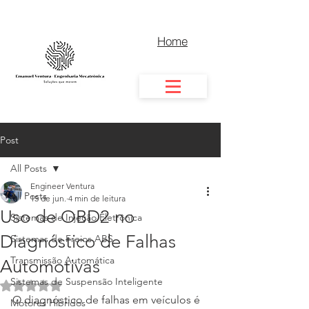
Home
Post
All Posts
Engineer Ventura
All Posts
15 de jun.
4 min de leitura
Uso de OBD2 no
Sistemas de Injeção Eletrônica
Diagnóstico de Falhas
Sistemas de Freios ABS
Transmissão Automática
Automotivas
Sistemas de Suspensão Inteligente
Avaliado com NaN de 5 estrelas.
O diagnóstico de falhas em veículos é 
Motores Híbridos