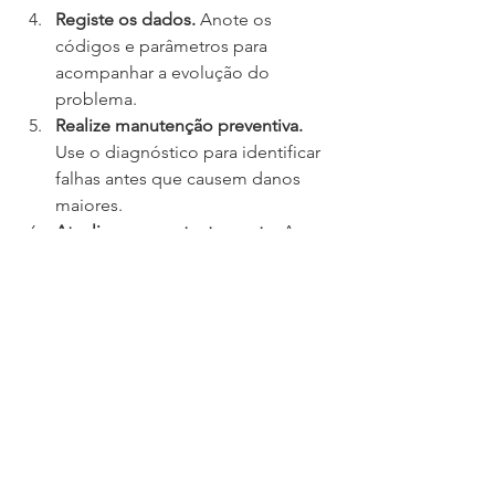
Registe os dados.
 Anote os 
códigos e parâmetros para 
acompanhar a evolução do 
problema.
Realize manutenção preventiva.
Use o diagnóstico para identificar 
falhas antes que causem danos 
maiores.
Atualize-se constantemente.
 A 
tecnologia automotiva evolui 
rápido, e o conhecimento deve 
acompanhar.
Seguindo essas dicas, o diagnóstico 
será mais preciso e eficiente, 
facilitando a resolução dos problemas.
Explorando o futuro do 