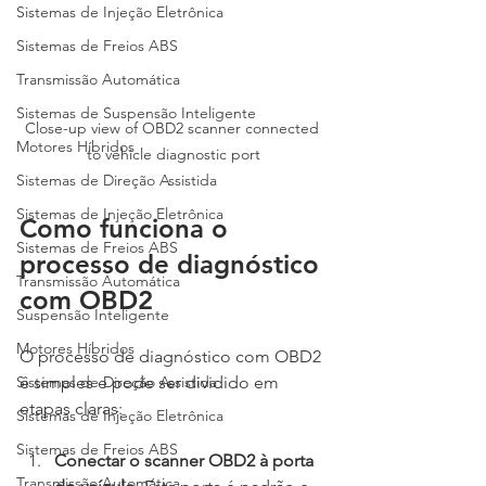
Sistemas de Injeção Eletrônica
Sistemas de Freios ABS
Transmissão Automática
Sistemas de Suspensão Inteligente
Close-up view of OBD2 scanner connected 
Motores Híbridos
to vehicle diagnostic port
Sistemas de Direção Assistida
Sistemas de Injeção Eletrônica
Como funciona o 
Sistemas de Freios ABS
processo de diagnóstico 
Transmissão Automática
com OBD2
Suspensão Inteligente
Motores Híbridos
O processo de diagnóstico com OBD2 
é simples e pode ser dividido em 
Sistemas de Direção Assistida
etapas claras:
Sistemas de Injeção Eletrônica
Sistemas de Freios ABS
Conectar o scanner OBD2 à porta 
Transmissão Automática