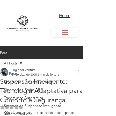
Home
Post
All Posts
Engineer Ventura
All Posts
31 de dez. de 2025
2 min de leitura
Suspensão Inteligente:
Sistemas de Injeção Eletrônica
Tecnologia Adaptativa para
Sistemas de Freios ABS
Transmissão Automática
Conforto e Segurança
Sistemas de Suspensão Inteligente
Avaliado com NaN de 5 estrelas.
Os sistemas de suspensão inteligente 
Motores Híbridos