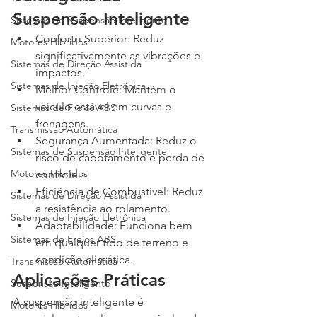
Suspensão Inteligente
Sistemas de Suspensão Inteligente
Conforto Superior: Reduz 
Motores Híbridos
significativamente as vibrações e 
Sistemas de Direção Assistida
impactos.
Sistemas de Injeção Eletrônica
Melhor Controle: Mantém o 
veículo estável em curvas e 
Sistemas de Freios ABS
frenagens.
Transmissão Automática
Segurança Aumentada: Reduz o 
Sistemas de Suspensão Inteligente
risco de capotamento e perda de 
Motores Híbridos
controle.
Eficiência de Combustível: Reduz 
Sistemas de Direção Assistida
a resistência ao rolamento.
Sistemas de Injeção Eletrônica
Adaptabilidade: Funciona bem 
Sistemas de Freios ABS
em qualquer tipo de terreno e 
condição climática.
Transmissão Automática
Aplicações Práticas
Suspensão Inteligente
A suspensão inteligente é 
Motores Híbridos