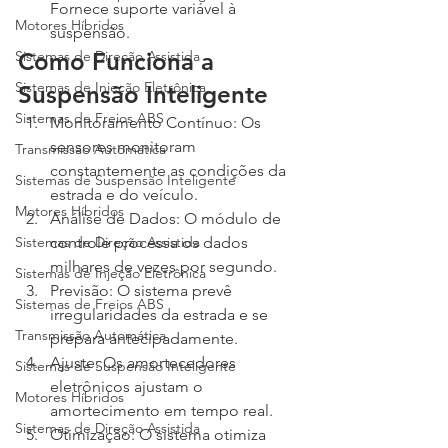
Fornece suporte variável à 
Motores Híbridos
suspensão.
Sistemas de Direção Assistida
Como Funciona a 
Sistemas de Injeção Eletrônica
Suspensão Inteligente
Sistemas de Freios ABS
Monitoramento Contínuo: Os 
sensores monitoram 
Transmissão Automática
constantemente as condições da 
Sistemas de Suspensão Inteligente
estrada e do veículo.
Motores Híbridos
Análise de Dados: O módulo de 
Sistemas de Direção Assistida
controle processa os dados 
milhares de vezes por segundo.
Sistemas de Injeção Eletrônica
Previsão: O sistema prevê 
Sistemas de Freios ABS
irregularidades da estrada e se 
Transmissão Automática
prepara antecipadamente.
Ajuste: Os amortecedores 
Sistemas de Suspensão Inteligente
eletrônicos ajustam o 
Motores Híbridos
amortecimento em tempo real.
Sistemas de Direção Assistida
Otimização: O sistema otimiza 