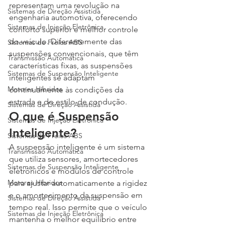
representam uma revolução na 
Sistemas de Direção Assistida
engenharia automotiva, oferecendo 
Sistemas de Injeção Eletrônica
conforto superior e melhor controle 
do veículo. Diferentemente das 
Sistemas de Freios ABS
suspensões convencionais, que têm 
Transmissão Automática
características fixas, as suspensões 
Sistemas de Suspensão Inteligente
inteligentes se adaptam 
Motores Híbridos
continuamente às condições da 
estrada e do estilo de condução.
Sistemas de Direção Assistida
O que é Suspensão 
Sistemas de Injeção Eletrônica
Inteligente?
Sistemas de Freios ABS
A suspensão inteligente é um sistema 
Transmissão Automática
que utiliza sensores, amortecedores 
Sistemas de Suspensão Inteligente
eletrônicos e módulos de controle 
Motores Híbridos
para ajustar automaticamente a rigidez 
e o amortecimento da suspensão em 
Sistemas de Direção Assistida
tempo real. Isso permite que o veículo 
Sistemas de Injeção Eletrônica
mantenha o melhor equilíbrio entre 