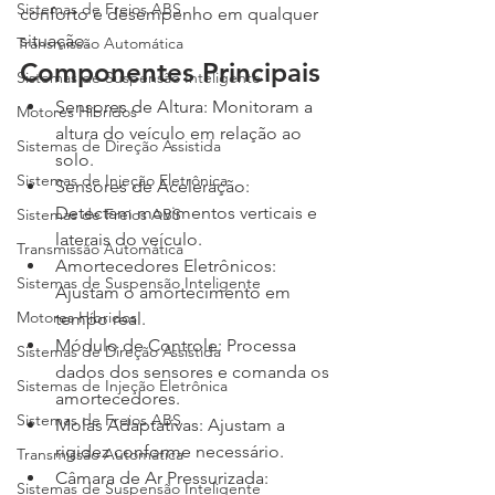
Sistemas de Freios ABS
conforto e desempenho em qualquer 
situação.
Transmissão Automática
Componentes Principais
Sistemas de Suspensão Inteligente
Sensores de Altura: Monitoram a 
Motores Híbridos
altura do veículo em relação ao 
Sistemas de Direção Assistida
solo.
Sistemas de Injeção Eletrônica
Sensores de Aceleração: 
Detectam movimentos verticais e 
Sistemas de Freios ABS
laterais do veículo.
Transmissão Automática
Amortecedores Eletrônicos: 
Sistemas de Suspensão Inteligente
Ajustam o amortecimento em 
Motores Híbridos
tempo real.
Módulo de Controle: Processa 
Sistemas de Direção Assistida
dados dos sensores e comanda os 
Sistemas de Injeção Eletrônica
amortecedores.
Sistemas de Freios ABS
Molas Adaptativas: Ajustam a 
rigidez conforme necessário.
Transmissão Automática
Câmara de Ar Pressurizada: 
Sistemas de Suspensão Inteligente