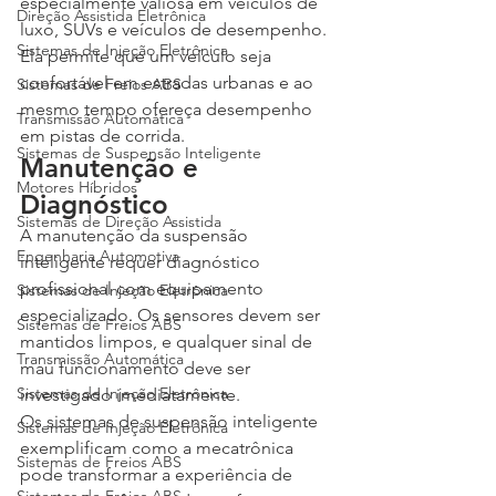
especialmente valiosa em veículos de 
Direção Assistida Eletrônica
luxo, SUVs e veículos de desempenho. 
Sistemas de Injeção Eletrônica
Ela permite que um veículo seja 
confortável em estradas urbanas e ao 
Sistemas de Freios ABS
mesmo tempo ofereça desempenho 
Transmissão Automática
em pistas de corrida.
Sistemas de Suspensão Inteligente
Manutenção e 
Motores Híbridos
Diagnóstico
Sistemas de Direção Assistida
A manutenção da suspensão 
Engenharia Automotiva
inteligente requer diagnóstico 
profissional com equipamento 
Sistemas de Injeção Eletrônica
especializado. Os sensores devem ser 
Sistemas de Freios ABS
mantidos limpos, e qualquer sinal de 
Transmissão Automática
mau funcionamento deve ser 
Sistemas de Injeção Eletrônica
investigado imediatamente.
Os sistemas de suspensão inteligente 
Sistemas de Injeção Eletrônica
exemplificam como a mecatrônica 
Sistemas de Freios ABS
pode transformar a experiência de 