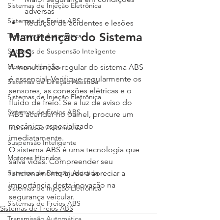
Sistemas de Injeção Eletrônica
adversas
Sistemas de Freios ABS
Redução de acidentes e lesões
Manutenção do Sistema 
Transmissão Automática
ABS
Sistemas de Suspensão Inteligente
Motores Híbridos
A manutenção regular do sistema ABS 
é essencial. Verifique regularmente os 
Sistemas de Direção Assistida
sensores, as conexões elétricas e o 
Sistemas de Injeção Eletrônica
fluido de freio. Se a luz de aviso do 
Sistemas de Freios ABS
ABS acender no painel, procure um 
mecânico especializado 
Transmissão Automática
imediatamente.
Suspensão Inteligente
O sistema ABS é uma tecnologia que 
Motores Híbridos
salva vidas. Compreender seu 
Sistemas de Direção Assistida
funcionamento ajuda a apreciar a 
importância desta inovação na 
Sistemas de Injeção Eletrônica
segurança veicular.
Sistemas de Freios ABS
Sistemas de Freios ABS
Transmissão Automática