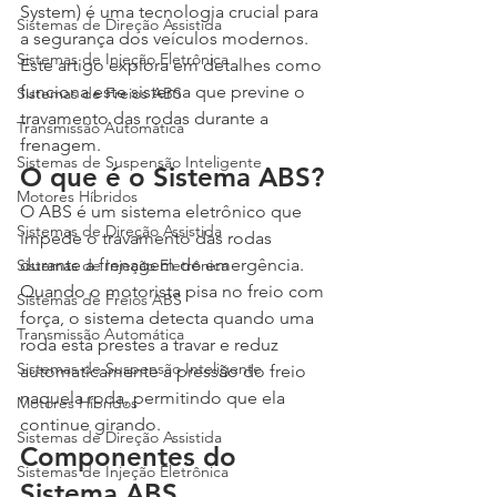
System) é uma tecnologia crucial para 
Sistemas de Direção Assistida
a segurança dos veículos modernos. 
Sistemas de Injeção Eletrônica
Este artigo explora em detalhes como 
funciona este sistema que previne o 
Sistemas de Freios ABS
travamento das rodas durante a 
Transmissão Automática
frenagem.
Sistemas de Suspensão Inteligente
O que é o Sistema ABS?
Motores Híbridos
O ABS é um sistema eletrônico que 
Sistemas de Direção Assistida
impede o travamento das rodas 
durante a frenagem de emergência. 
Sistemas de Injeção Eletrônica
Quando o motorista pisa no freio com 
Sistemas de Freios ABS
força, o sistema detecta quando uma 
Transmissão Automática
roda está prestes a travar e reduz 
Sistemas de Suspensão Inteligente
automaticamente a pressão do freio 
naquela roda, permitindo que ela 
Motores Híbridos
continue girando.
Sistemas de Direção Assistida
Componentes do 
Sistemas de Injeção Eletrônica
Sistema ABS