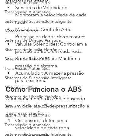
Sistemas de Freios ABS
Sensores de Velocidade: 
Transmissão Automática
Monitoram a velocidade de cada 
Sistemas de Suspensão Inteligente
roda
Módulo de Controle ABS: 
Motores Híbridos
Processa os dados dos sensores
Sistemas de Direção Assistida
Válvulas Solenóides: Controlam a 
Sistemas de Injeção Eletrônica
pressão do freio em cada roda
Bomba de Pressão: Mantém a 
Sistemas de Freios ABS
pressão do sistema
Transmissão Automática
Acumulador: Armazena pressão 
Sistemas de Suspensão Inteligente
para o sistema
Motores Híbridos
Como Funciona o ABS
Sistemas de Direção Assistida
O funcionamento do ABS é baseado 
em um ciclo rápido de pressurização e 
Sistemas de Injeção Eletrônica
despressurização:
Sistemas de Freios ABS
Os sensores detectam a 
Transmissão Automática
velocidade de cada roda 
Sistemas de Suspensão Inteligente
continuamente