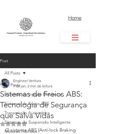
Home
Post
All Posts
Engineer Ventura
All Posts
7 de jan.
2 min de leitura
Sistemas de Freios ABS:
Sistemas de Injeção Eletrônica
Tecnologia de Segurança
Sistemas de Freios ABS
Transmissão Automática
que Salva Vidas
Sistemas de Suspensão Inteligente
Avaliado com NaN de 5 estrelas.
O sistema ABS (Anti-lock Braking 
Motores Híbridos