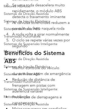
Se uma roda desacelera muito 
Motores Híbridos
rapidamente, o módulo ABS 
Sistemas de Direção Assistida
detecta o travamento iminente
Sistemas de Injeção Eletrônica
As válvulas solenóides reduzem a 
pressão do freio naquela roda
Sistemas de Freios ABS
A roda volta a girar normalmente
Transmissão Automática
O ciclo se repete várias vezes por 
Sistemas de Suspensão Inteligente
segundo
Motores Híbridos
Benefícios do Sistema 
Sistemas de Direção Assistida
ABS
Sistemas de Injeção Eletrônica
Melhor controle do veículo 
durante frenagem de emergência
Sistemas de Freios ABS
Redução de distância de 
Transmissão Automática
frenagem em pistas com 
Sistemas de Suspensão Inteligente
aderência variável
Motores Híbridos
Prevenção de derrapagens e 
capotamentos
Sistemas de Direção Assistida
Maior segurança em condições 