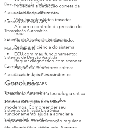
Direção Assistida Eletrônica
Impedem a detecção correta da 
velocidade das rodas
Sistemas de Injeção Eletrônica
Válvulas solenóides travadas: 
Sistemas de Freios ABS
Afetam o controle da pressão do 
Transmissão Automática
freio
Sistemas de Suspensão Inteligente
Fluido de freio contaminado: 
Reduz a eficiência do sistema
Motores Híbridos
ECU com mau funcionamento: 
Sistemas de Direção Assistida
Requer diagnóstico com scanner
Engenharia Automotiva
Fiação ou conectores soltos: 
Causam falhas intermitentes
Sistemas de Injeção Eletrônica
Conclusão
Sistemas de Freios ABS
Transmissão Automática
O sistema ABS é uma tecnologia crítica 
para a segurança dos veículos 
Sistemas de Injeção Eletrônica
modernos. Compreender seu 
Sistemas de Injeção Eletrônica
funcionamento ajuda a apreciar a 
Sistemas de Freios ABS
importância da manutenção regular e 
do diagnóstico adequado. Sempre 