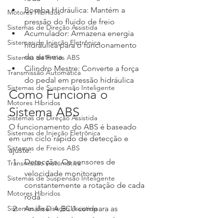
Bomba Hidráulica: Mantém a 
Motores Híbridos
pressão do fluido de freio
Sistemas de Direção Assistida
Acumulador: Armazena energia 
Sistemas de Injeção Eletrônica
hidráulica para o funcionamento 
do sistema
Sistemas de Freios ABS
Cilindro Mestre: Converte a força 
Transmissão Automática
do pedal em pressão hidráulica
Sistemas de Suspensão Inteligente
Como Funciona o 
Motores Híbridos
Sistema ABS
Sistemas de Direção Assistida
O funcionamento do ABS é baseado 
Sistemas de Injeção Eletrônica
em um ciclo rápido de detecção e 
Sistemas de Freios ABS
ajuste:
Detecção: Os sensores de 
Transmissão Automática
velocidade monitoram 
Sistemas de Suspensão Inteligente
constantemente a rotação de cada 
Motores Híbridos
roda
Sistemas de Direção Assistida
Análise: A ECU compara as 