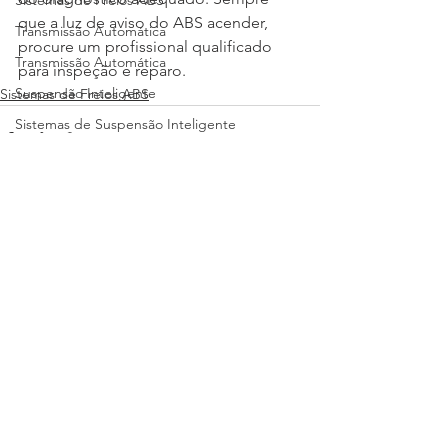
Sistemas de Freios ABS
que a luz de aviso do ABS acender, 
Transmissão Automática
procure um profissional qualificado 
Transmissão Automática
para inspeção e reparo.
Suspensão Inteligente
Sistemas de Freios ABS
Sistemas de Suspensão Inteligente
Motores Híbridos
Motores Híbridos
Direção Assistida
Sistemas de Direção Assistida
Ver tudo
Posts recentes