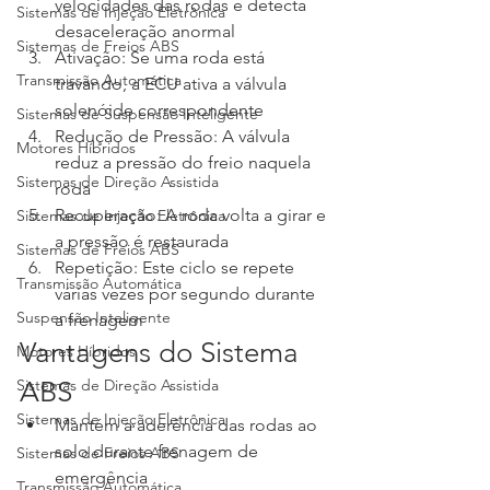
velocidades das rodas e detecta 
Sistemas de Injeção Eletrônica
desaceleração anormal
Sistemas de Freios ABS
Ativação: Se uma roda está 
Transmissão Automática
travando, a ECU ativa a válvula 
solenóide correspondente
Sistemas de Suspensão Inteligente
Redução de Pressão: A válvula 
Motores Híbridos
reduz a pressão do freio naquela 
Sistemas de Direção Assistida
roda
Recuperação: A roda volta a girar e 
Sistemas de Injeção Eletrônica
a pressão é restaurada
Sistemas de Freios ABS
Repetição: Este ciclo se repete 
Transmissão Automática
várias vezes por segundo durante 
Suspensão Inteligente
a frenagem
Vantagens do Sistema 
Motores Híbridos
Sistemas de Direção Assistida
ABS
Sistemas de Injeção Eletrônica
Mantém a aderência das rodas ao 
solo durante frenagem de 
Sistemas de Freios ABS
emergência
Transmissão Automática