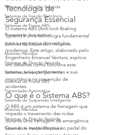
Sistemas de Direção Assistida
Tecnologia de 
Sistemas de Injeção Eletrônica
Segurança Essencial
Sistemas de Freios ABS
O sistema ABS (Anti-lock Braking 
Transmissão Automática
System) é uma tecnologia fundamental 
para a segurança dos veículos 
Sistemas de Suspensão Inteligente
modernos. Este artigo, elaborado pelo 
Motores Híbridos
Engenheiro Emanuel Ventura, explora 
Sistemas de Direção Assistida
em detalhes como funciona este 
sistema, seus componentes e sua 
Sistemas de Injeção Eletrônica
importância na prevenção de 
Sistemas de Freios ABS
acidentes.
Transmissão Automática
O que é o Sistema ABS?
Sistemas de Suspensão Inteligente
O ABS é um sistema de frenagem que 
Motores Híbridos
impede o travamento das rodas 
Sistemas de Direção Assistida
durante uma frenagem de emergência. 
Quando o motorista pisa no pedal do 
Sistemas de Injeção Eletrônica