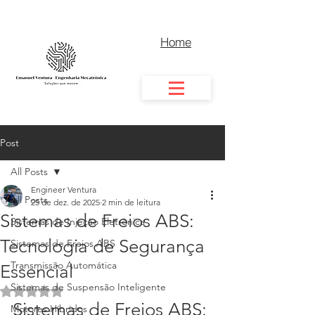
Home
Post
All Posts
Engineer Ventura
All Posts
25 de dez. de 2025
2 min de leitura
Sistemas de Freios ABS:
Sistemas de Injeção Eletrônica
Tecnologia de Segurança
Sistemas de Freios ABS
Transmissão Automática
Essencial
Sistemas de Suspensão Inteligente
Avaliado com NaN de 5 estrelas.
Sistemas de Freios ABS: 
Motores Híbridos