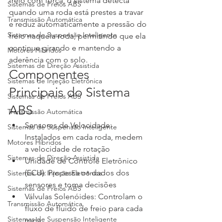
freio com força, o sistema detecta 
Sistemas de Freios ABS
quando uma roda está prestes a travar 
Transmissão Automática
e reduz automaticamente a pressão do 
Sistemas de Suspensão Inteligente
freio naquela roda, permitindo que ela 
continue girando e mantendo a 
Motores Híbridos
aderência com o solo.
Sistemas de Direção Assistida
Componentes 
Sistemas de Injeção Eletrônica
Principais do Sistema 
Sistemas de Freios ABS
ABS
Transmissão Automática
Sensores de Velocidade: 
Sistemas de Suspensão Inteligente
Instalados em cada roda, medem 
Motores Híbridos
a velocidade de rotação
Sistemas de Direção Assistida
Unidade de Controle Eletrônico 
(ECU): Processa os dados dos 
Sistemas de Injeção Eletrônica
sensores e toma decisões
Sistemas de Freios ABS
Válvulas Solenóides: Controlam o 
Transmissão Automática
fluxo de fluido de freio para cada 
Sistemas de Suspensão Inteligente
roda