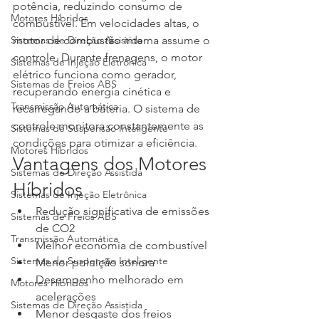
potência, reduzindo consumo de 
Motores Híbridos
combustível. Em velocidades altas, o 
Sistemas de Direção Assistida
motor de combustão interna assume o 
controle. Durante frenagens, o motor 
Sistemas de Injeção Eletrônica
elétrico funciona como gerador, 
Sistemas de Freios ABS
recuperando energia cinética e 
Transmissão Automática
recarregando a bateria. O sistema de 
controle monitora constantemente as 
Sistemas de Suspensão Inteligente
condições para otimizar a eficiência.
Motores Híbridos
Vantagens dos Motores 
Sistemas de Direção Assistida
Híbridos
Sistemas de Injeção Eletrônica
Redução significativa de emissões 
Sistemas de Freios ABS
de CO2
Transmissão Automática
Melhor economia de combustível
Sistemas de Suspensão Inteligente
Menor poluição sonora
Desempenho melhorado em 
Motores Híbridos
acelerações
Sistemas de Direção Assistida
Menor desgaste dos freios