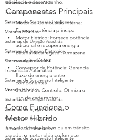
eficiência e desempenho.
Sistemas de Freios ABS
Componentes Principais
Transmissão Automática
Sistemas de Suspensão Inteligente
Motor de Combustão Interna: 
Fornece potência principal
Motores Híbridos
Motor Elétrico: Fornece potência 
Sistemas de Direção Assistida
adicional e recupera energia
Sistemas de Injeção Eletrônica
Bateria Recarregável: Armazena 
energia elétrica
Sistemas de Freios ABS
Conversor de Potência: Gerencia 
Transmissão Automática
fluxo de energia entre 
Sistemas de Suspensão Inteligente
componentes
Motores Híbridos
Sistema de Controle: Otimiza o 
uso de cada motor
Sistemas de Direção Assistida
Como Funciona o 
Sistemas de Injeção Eletrônica
Motor Híbrido
Sistemas de Freios ABS
Em velocidades baixas ou em trânsito 
Transmissão Automática
parado, o motor elétrico fornece 
Sistemas de Suspensão Inteligente