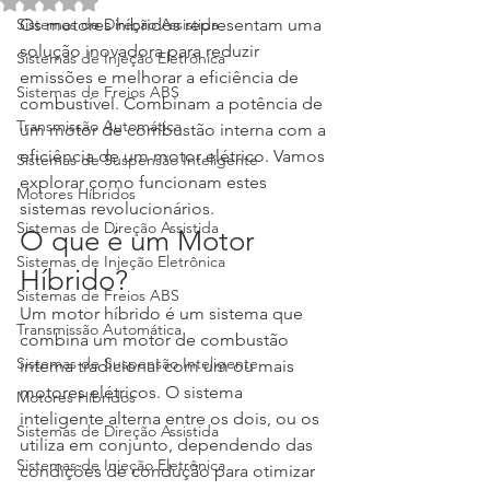
Avaliado com NaN de 5 estrelas.
Sistemas de Direção Assistida
Os motores híbridos representam uma 
solução inovadora para reduzir 
Sistemas de Injeção Eletrônica
emissões e melhorar a eficiência de 
Sistemas de Freios ABS
combustível. Combinam a potência de 
Transmissão Automática
um motor de combustão interna com a 
eficiência de um motor elétrico. Vamos 
Sistemas de Suspensão Inteligente
explorar como funcionam estes 
Motores Híbridos
sistemas revolucionários.
Sistemas de Direção Assistida
O que é um Motor 
Sistemas de Injeção Eletrônica
Híbrido?
Sistemas de Freios ABS
Um motor híbrido é um sistema que 
Transmissão Automática
combina um motor de combustão 
Sistemas de Suspensão Inteligente
interna tradicional com um ou mais 
motores elétricos. O sistema 
Motores Híbridos
inteligente alterna entre os dois, ou os 
Sistemas de Direção Assistida
utiliza em conjunto, dependendo das 
Sistemas de Injeção Eletrônica
condições de condução para otimizar 