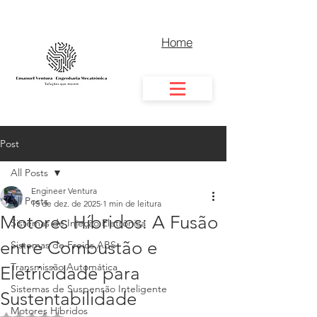
Home
Post
All Posts
Engineer Ventura
All Posts
15 de dez. de 2025
1 min de leitura
Motores Híbridos: A Fusão
Sistemas de Injeção Eletrônica
entre Combustão e
Sistemas de Freios ABS
Transmissão Automática
Eletricidade para
Sistemas de Suspensão Inteligente
Sustentabilidade
Motores Híbridos