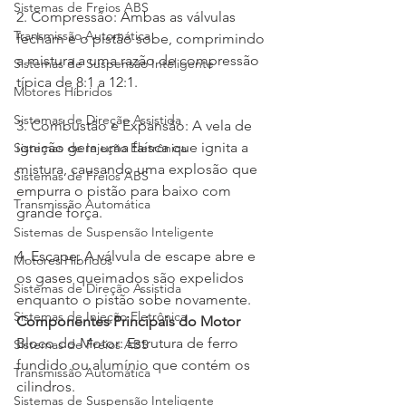
Sistemas de Freios ABS
2. Compressão: Ambas as válvulas 
Transmissão Automática
fecham e o pistão sobe, comprimindo 
a mistura a uma razão de compressão 
Sistemas de Suspensão Inteligente
típica de 8:1 a 12:1.

Motores Híbridos
Sistemas de Direção Assistida
3. Combustão e Expansão: A vela de 
ignição gera uma faísca que ignita a 
Sistemas de Injeção Eletrônica
mistura, causando uma explosão que 
Sistemas de Freios ABS
empurra o pistão para baixo com 
Transmissão Automática
grande força.

Sistemas de Suspensão Inteligente
4. Escape: A válvula de escape abre e 
Motores Híbridos
os gases queimados são expelidos 
Sistemas de Direção Assistida
enquanto o pistão sobe novamente.
Sistemas de Injeção Eletrônica
Componentes Principais do Motor
Bloco do Motor: Estrutura de ferro 
Sistemas de Freios ABS
fundido ou alumínio que contém os 
Transmissão Automática
cilindros.

Sistemas de Suspensão Inteligente