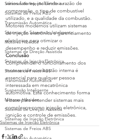
vários fatores, incluindo a razão de 
Sistemas de Injeção Eletrônica
compressão, o tipo de combustível 
Sistemas de Freios ABS
utilizado, e a qualidade da combustão. 
Transmissão Automática
Motores modernos utilizam sistemas 
Sistemas de Suspensão Inteligente
de injeção eletrônica e gerenciamento 
eletrônico para otimizar o 
Motores Híbridos
desempenho e reduzir emissões.
Sistemas de Direção Assistida
Conclusão
Sistemas de Injeção Eletrônica
Compreender o funcionamento dos 
motores de combustão interna é 
Sistemas de Freios ABS
essencial para qualquer pessoa 
Transmissão Automática
interessada em mecatrônica 
Suspensão Inteligente
automotiva. Este conhecimento forma 
Motores Híbridos
a base para entender sistemas mais 
complexos como injeção eletrônica, 
Sistemas de Direção Assistida
ignição e controle de emissões.
Sistemas de Injeção Eletrônica
Sistemas de Injeção Eletrônica
Sistemas de Freios ABS
Transmissão Automática