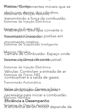
Motores Híbridos
Pistões: Componentes móveis que se 
deslocam dentro dos cilindros, 
Sistemas de Direção Assistida
transmitindo a força da combustão.

Sistemas de Injeção Eletrônica
Sistemas de Freios ABS
Virabrequim: Eixo que converte o 
movimento linear dos pistões em 
Transmissão Automática
movimento rotativo.

Sistemas de Suspensão Inteligente
Motores Híbridos
Câmara de Combustão: Espaço onde 
Sistemas de Direção Assistida
ocorre a queima do combustível.

Sistemas de Injeção Eletrônica
Válvulas: Controlam a entrada de ar-
Sistemas de Freios ABS
combustível e a saída de gases.

Transmissão Automática
Velas de Ignição: Geram a faísca 
Sistemas de Suspensão Inteligente
necessária para iniciar a combustão.
Motores Híbridos
Eficiência e Desempenho
Sistemas de Direção Assistida
A eficiência de um motor depende de 