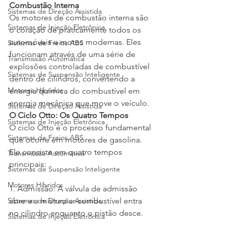
Combustão Interna
Sistemas de Direção Assistida
Os motores de combustão interna são 
Sistemas de Injeção Eletrônica
o coração de praticamente todos os 
automóveis e motos modernas. Eles 
Sistemas de Freios ABS
funcionam através de uma série de 
Transmissão Automática
explosões controladas de combustível 
Sistemas de Suspensão Inteligente
dentro de cilindros, convertendo a 
Motores Híbridos
energia química do combustível em 
energia mecânica que move o veículo.
Sistemas de Direção Assistida
O Ciclo Otto: Os Quatro Tempos
Sistemas de Injeção Eletrônica
O ciclo Otto é o processo fundamental 
Sistemas de Freios ABS
que ocorre em motores de gasolina. 
Ele consiste em quatro tempos 
Transmissão Automática
principais:

Sistemas de Suspensão Inteligente
Motores Híbridos
1. Admissão: A válvula de admissão 
Sistemas de Direção Assistida
abre e a mistura ar-combustível entra 
no cilindro enquanto o pistão desce.

Sistemas de Injeção Eletrônica