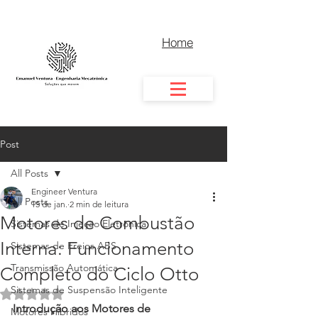
Home
Post
All Posts
Engineer Ventura
All Posts
15 de jan.
2 min de leitura
Motores de Combustão
Sistemas de Injeção Eletrônica
Interna: Funcionamento
Sistemas de Freios ABS
Transmissão Automática
Completo do Ciclo Otto
Sistemas de Suspensão Inteligente
Avaliado com NaN de 5 estrelas.
Introdução aos Motores de 
Motores Híbridos