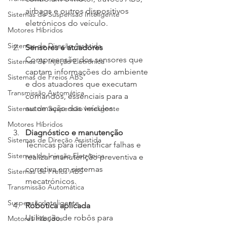
airbags e outros dispositivos 
Sistemas de Suspensão Inteligente
eletrónicos do veículo.
Motores Híbridos
Sistemas de Direção Assistida
Sensores e atuadores
Compreensão dos sensores que 
Sistemas de Injeção Eletrônica
captam informações do ambiente 
Sistemas de Freios ABS
e dos atuadores que executam 
Transmissão Automática
comandos, essenciais para a 
automação dos veículos.
Sistemas de Suspensão Inteligente
Motores Híbridos
Diagnóstico e manutenção
Sistemas de Direção Assistida
Técnicas para identificar falhas e 
Sistemas de Injeção Eletrônica
realizar manutenção preventiva e 
corretiva em sistemas 
Sistemas de Freios ABS
mecatrónicos.
Transmissão Automática
Suspensão Inteligente
Robótica aplicada
Utilização de robôs para 
Motores Híbridos