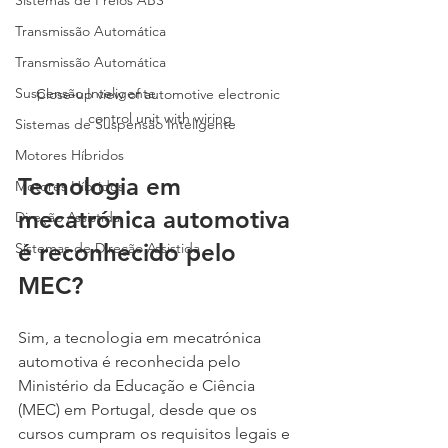
Sistemas de Freios ABS
Transmissão Automática
Transmissão Automática
Suspensão Inteligente
Close-up view of automotive electronic 
control unit with wiring
Sistemas de Suspensão Inteligente
Motores Híbridos
Tecnologia em 
Motores Híbridos
mecatrónica automotiva 
Direção Assistida
é reconhecido pelo 
Sistemas de Direção Assistida
MEC?
Sim, a tecnologia em mecatrónica 
automotiva é reconhecida pelo 
Ministério da Educação e Ciência 
(MEC) em Portugal, desde que os 
cursos cumpram os requisitos legais e 