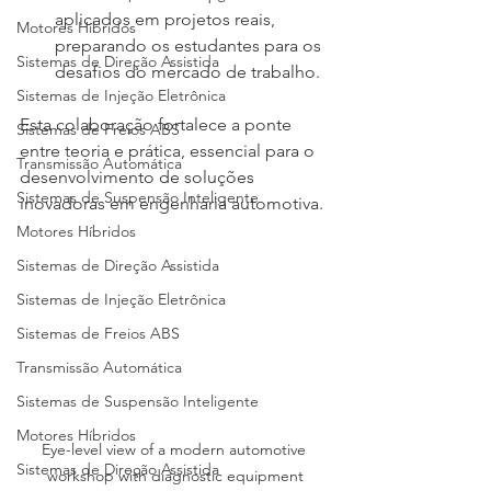
aplicados em projetos reais, 
Motores Híbridos
preparando os estudantes para os 
Sistemas de Direção Assistida
desafios do mercado de trabalho.
Sistemas de Injeção Eletrônica
Esta colaboração fortalece a ponte 
Sistemas de Freios ABS
entre teoria e prática, essencial para o 
Transmissão Automática
desenvolvimento de soluções 
Sistemas de Suspensão Inteligente
inovadoras em engenharia automotiva.
Motores Híbridos
Sistemas de Direção Assistida
Sistemas de Injeção Eletrônica
Sistemas de Freios ABS
Transmissão Automática
Sistemas de Suspensão Inteligente
Motores Híbridos
Eye-level view of a modern automotive 
Sistemas de Direção Assistida
workshop with diagnostic equipment