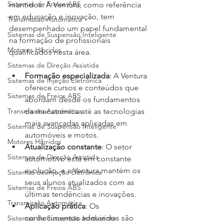
Sistemas de Freios ABS
mantidos. A Ventura, como referência 
em educação e inovação, tem 
Transmissão Automática
desempenhado um papel fundamental 
Sistemas de Suspensão Inteligente
na formação de profissionais 
Motores Híbridos
qualificados nesta área.
Sistemas de Direção Assistida
Formação especializada
: A Ventura 
Sistemas de Injeção Eletrônica
oferece cursos e conteúdos que 
Sistemas de Freios ABS
abordam desde os fundamentos 
Transmissão Automática
da mecatrónica até as tecnologias 
mais avançadas aplicadas em 
Sistemas de Suspensão Inteligente
automóveis e motos.
Motores Híbridos
Atualização constante
: O setor 
Sistemas de Direção Assistida
automotivo está em constante 
evolução, e a Ventura mantém os 
Sistemas de Injeção Eletrônica
seus alunos atualizados com as 
Sistemas de Freios ABS
últimas tendências e inovações.
Transmissão Automática
Aplicação prática
: Os 
conhecimentos adquiridos são 
Sistemas de Suspensão Inteligente