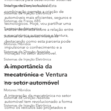
Sistemas de Direção Assistida
inteligentes em veículos. Esta 
combinação permite a criação de 
Sistemas de Injeção Eletrônica
automóveis mais eficientes, seguros e 
Sistemas de Freios ABS
tecnológicos. Hoje, vou partilhar uma 
Transmissão Automática
análise detalhada sobre a relação entre 
a mecatrónica automotiva e Ventura, 
Sistemas de Suspensão Inteligente
destacando como esta parceria pode 
Motores Híbridos
impulsionar o conhecimento e a 
Sistemas de Direção Assistida
inovação no setor automóvel.
Sistemas de Injeção Eletrônica
A importância da 
Sistemas de Freios ABS
mecatrónica e Ventura 
Transmissão Automática
no setor automóvel
Sistemas de Suspensão Inteligente
Motores Híbridos
A integração da mecatrónica no setor 
Sistemas de Direção Assistida
automóvel tem revolucionado a forma 
Sistemas de Injeção Eletrônica
como os veículos são projetados e 