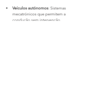
Veículos autónomos
: Sistemas 
mecatrónicos que permitem a 
condução sem intervenção 
humana.
Conectividade e IoT
: Integração 
dos veículos com redes 
inteligentes para melhorar 
segurança e eficiência.
Sustentabilidade
: 
Desenvolvimento de veículos mais 
ecológicos, com menor consumo 
e emissões.
Inteligência artificial
: Aplicação de 
IA para otimizar o desempenho e 
a manutenção dos veículos.
A formação em mecatrónica 
automotiva, especialmente com o 