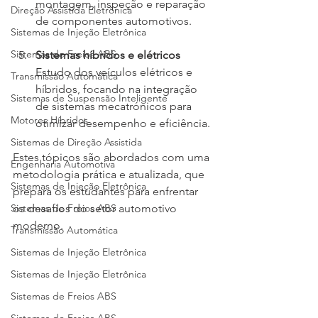
montagem, inspeção e reparação 
Direção Assistida Eletrônica
de componentes automotivos.
Sistemas de Injeção Eletrônica
Sistemas de Freios ABS
Sistemas híbridos e elétricos
Estudo dos veículos elétricos e 
Transmissão Automática
híbridos, focando na integração 
Sistemas de Suspensão Inteligente
de sistemas mecatrónicos para 
Motores Híbridos
otimizar desempenho e eficiência.
Sistemas de Direção Assistida
Estes tópicos são abordados com uma 
Engenharia Automotiva
metodologia prática e atualizada, que 
Sistemas de Injeção Eletrônica
prepara os estudantes para enfrentar 
os desafios do setor automotivo 
Sistemas de Freios ABS
moderno.
Transmissão Automática
Sistemas de Injeção Eletrônica
Sistemas de Injeção Eletrônica
Sistemas de Freios ABS