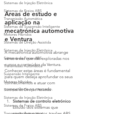
Sistemas de Injeção Eletrônica
Sistemas de Freios ABS
Áreas de estudo e 
Transmissão Automática
aplicação na 
Sistemas de Suspensão Inteligente
mecatrónica automotiva 
Motores Híbridos
e Ventura
Sistemas de Direção Assistida
Sistemas de Injeção Eletrônica
A mecatrónica automotiva abrange 
Sistemas de Freios ABS
várias áreas que são exploradas nos 
cursos e conteúdos da Ventura. 
Transmissão Automática
Conhecer estas áreas é fundamental 
Suspensão Inteligente
para quem deseja aprofundar os seus 
Motores Híbridos
conhecimentos e atuar com 
competência no mercado.
Sistemas de Direção Assistida
Sistemas de Injeção Eletrônica
Sistemas de controlo eletrónico
Sistemas de Freios ABS
Estudo dos sistemas que 
controlam o motor, travões ABS, 
Transmissão Automática