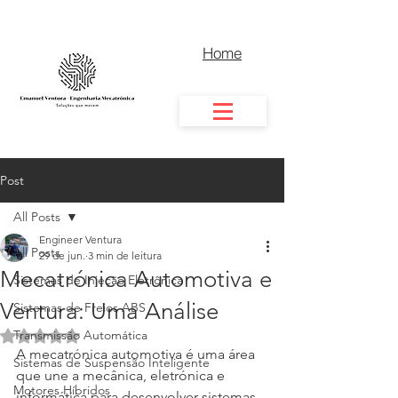
Home
Post
All Posts
Engineer Ventura
All Posts
29 de jun.
3 min de leitura
Mecatrónica Automotiva e
Sistemas de Injeção Eletrônica
Ventura: Uma Análise
Sistemas de Freios ABS
Transmissão Automática
Avaliado com NaN de 5 estrelas.
A mecatrónica automotiva é uma área 
Sistemas de Suspensão Inteligente
que une a mecânica, eletrónica e 
Motores Híbridos
informática para desenvolver sistemas 