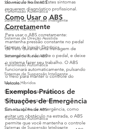
do veículo ao frear. Estes sintomas 
Sistemas de Freios ABS
requerem diagnóstico profissional.
Transmissão Automática
Como Usar o ABS 
Sistemas de Suspensão Inteligente
Corretamente
Motores Híbridos
Para usar o ABS corretamente: 
Sistemas de Direção Assistida
mantenha pressão constante no pedal 
Sistemas de Injeção Eletrônica
de freio durante uma frenagem de 
emergência, não solte o pedal, e deixe 
Sistemas de Freios ABS
o sistema fazer seu trabalho. O ABS 
Transmissão Automática
funcionará automaticamente, pulsando 
Sistemas de Suspensão Inteligente
o freio para manter o controle do 
Motores Híbridos
veículo.
Exemplos Práticos de 
Sistemas de Direção Assistida
Situações de Emergência
Sistemas de Injeção Eletrônica
Em situações de emergência, como 
Sistemas de Freios ABS
evitar um obstáculo na estrada, o ABS 
Transmissão Automática
permite que você mantenha o controle 
Sistemas de Suspensão Inteligente