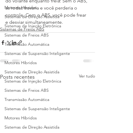
do volante enquanto freia. Sem o ABS, 
Motores Híbridos
as rodas travaria e você perderia o 
controle. Com o ABS, você pode frear 
Sistemas de Direção Assistida
e desviar simultaneamente.
Sistemas de Injeção Eletrônica
Sistemas de Freios ABS
Sistemas de Freios ABS
Transmissão Automática
Sistemas de Suspensão Inteligente
Motores Híbridos
Sistemas de Direção Assistida
Ver tudo
Posts recentes
Sistemas de Injeção Eletrônica
Sistemas de Freios ABS
Transmissão Automática
Sistemas de Suspensão Inteligente
Motores Híbridos
Sistemas de Direção Assistida