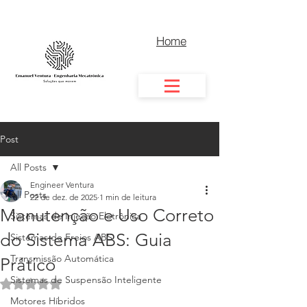
Home
Post
All Posts
Engineer Ventura
All Posts
22 de dez. de 2025
1 min de leitura
Manutenção e Uso Correto
Sistemas de Injeção Eletrônica
do Sistema ABS: Guia
Sistemas de Freios ABS
Transmissão Automática
Prático
Sistemas de Suspensão Inteligente
Avaliado com NaN de 5 estrelas.
Motores Híbridos