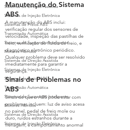
Manutenção do Sistema 
Sistemas de Direção Assistida
ABS
Sistemas de Injeção Eletrônica
A manutenção do ABS inclui: 
Sistemas de Freios ABS
verificação regular dos sensores de 
Transmissão Automática
velocidade, inspeção das pastilhas de 
Sistemas de Suspensão Inteligente
freio, verificação do fluido de freio, e 
diagnóstico eletrônico periódico. 
Motores Híbridos
Qualquer problema deve ser resolvido 
Sistemas de Direção Assistida
imediatamente para garantir a 
Sistemas de Injeção Eletrônica
segurança.
Sinais de Problemas no 
Sistemas de Freios ABS
Transmissão Automática
ABS
Sistemas de Suspensão Inteligente
Sinais de que o ABS pode estar com 
problemas incluem: luz de aviso acesa 
Motores Híbridos
no painel, pedal de freio mole ou 
Sistemas de Direção Assistida
duro, ruídos estranhos durante a 
Sistemas de Injeção Eletrônica
frenagem, e comportamento anormal 