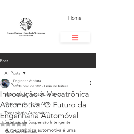
Home
Post
All Posts
Engineer Ventura
All Posts
11 de nov. de 2025
1 min de leitura
Introdução à Mecatrônica
Sistemas de Injeção Eletrônica
Automotiva: O Futuro da
Sistemas de Freios ABS
Transmissão Automática
Engenharia Automóvel
Sistemas de Suspensão Inteligente
Avaliado com NaN de 5 estrelas.
A mecatrônica automotiva é uma 
Motores Híbridos