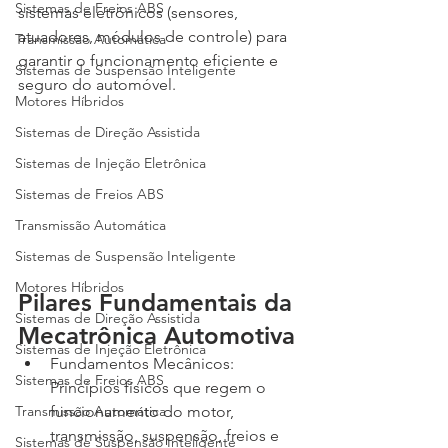
Sistemas de Freios ABS
sistemas eletrônicos (sensores, 
atuadores, módulos de controle) para 
Transmissão Automática
garantir o funcionamento eficiente e 
Sistemas de Suspensão Inteligente
seguro do automóvel.
Motores Híbridos
Sistemas de Direção Assistida
Sistemas de Injeção Eletrônica
Sistemas de Freios ABS
Transmissão Automática
Sistemas de Suspensão Inteligente
Motores Híbridos
Pilares Fundamentais da 
Sistemas de Direção Assistida
Mecatrônica Automotiva
Sistemas de Injeção Eletrônica
Fundamentos Mecânicos: 
Sistemas de Freios ABS
Princípios físicos que regem o 
Transmissão Automática
funcionamento do motor, 
transmissão, suspensão, freios e 
Sistemas de Suspensão Inteligente