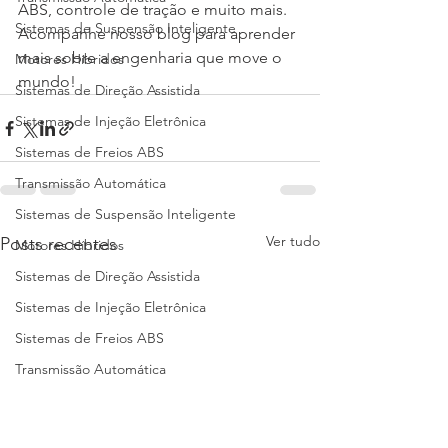
ABS, controle de tração e muito mais. 
Sistemas de Suspensão Inteligente
Acompanhe nosso blog para aprender 
mais sobre a engenharia que move o 
Motores Híbridos
mundo!
Sistemas de Direção Assistida
Sistemas de Injeção Eletrônica
Sistemas de Freios ABS
Transmissão Automática
Sistemas de Suspensão Inteligente
Ver tudo
Posts recentes
Motores Híbridos
Sistemas de Direção Assistida
Sistemas de Injeção Eletrônica
Sistemas de Freios ABS
Transmissão Automática
Suspensão Inteligente
Motores Híbridos