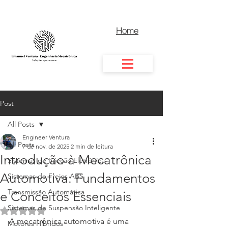
Home
Post
All Posts
Engineer Ventura
All Posts
7 de nov. de 2025
2 min de leitura
Introdução à Mecatrônica
Sistemas de Injeção Eletrônica
Automotiva: Fundamentos
Sistemas de Freios ABS
Transmissão Automática
e Conceitos Essenciais
Sistemas de Suspensão Inteligente
Avaliado com NaN de 5 estrelas.
A mecatrônica automotiva é uma 
Motores Híbridos