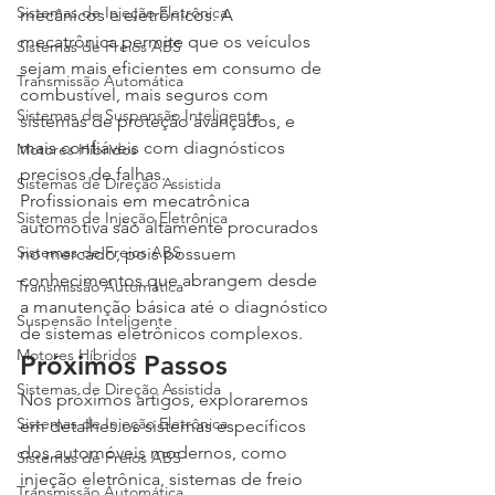
Sistemas de Injeção Eletrônica
mecânicos e eletrônicos. A 
mecatrônica permite que os veículos 
Sistemas de Freios ABS
sejam mais eficientes em consumo de 
Transmissão Automática
combustível, mais seguros com 
Sistemas de Suspensão Inteligente
sistemas de proteção avançados, e 
mais confiáveis com diagnósticos 
Motores Híbridos
precisos de falhas.
Sistemas de Direção Assistida
Profissionais em mecatrônica 
Sistemas de Injeção Eletrônica
automotiva são altamente procurados 
Sistemas de Freios ABS
no mercado, pois possuem 
conhecimentos que abrangem desde 
Transmissão Automática
a manutenção básica até o diagnóstico 
Suspensão Inteligente
de sistemas eletrônicos complexos.
Motores Híbridos
Próximos Passos
Sistemas de Direção Assistida
Nos próximos artigos, exploraremos 
Sistemas de Injeção Eletrônica
em detalhes os sistemas específicos 
dos automóveis modernos, como 
Sistemas de Freios ABS
injeção eletrônica, sistemas de freio 
Transmissão Automática