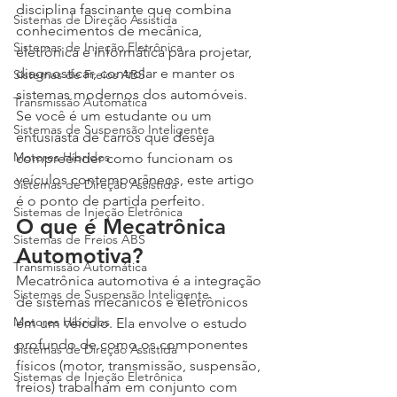
disciplina fascinante que combina 
Sistemas de Direção Assistida
conhecimentos de mecânica, 
Sistemas de Injeção Eletrônica
eletrônica e informática para projetar, 
diagnosticar, controlar e manter os 
Sistemas de Freios ABS
sistemas modernos dos automóveis. 
Transmissão Automática
Se você é um estudante ou um 
Sistemas de Suspensão Inteligente
entusiasta de carros que deseja 
Motores Híbridos
compreender como funcionam os 
veículos contemporâneos, este artigo 
Sistemas de Direção Assistida
é o ponto de partida perfeito.
Sistemas de Injeção Eletrônica
O que é Mecatrônica 
Sistemas de Freios ABS
Automotiva?
Transmissão Automática
Mecatrônica automotiva é a integração 
Sistemas de Suspensão Inteligente
de sistemas mecânicos e eletrônicos 
Motores Híbridos
em um veículo. Ela envolve o estudo 
profundo de como os componentes 
Sistemas de Direção Assistida
físicos (motor, transmissão, suspensão, 
Sistemas de Injeção Eletrônica
freios) trabalham em conjunto com 