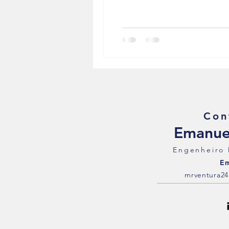
Sistemas de Suspensão Inteligente
Con
Emanue
Engenheiro
Em
mrventura2