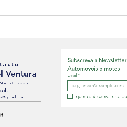
Motores Híbridos
Sistemas de Direção Assistida
Subscreva a Newsletter
tacto
Automoveis e motos
l Ventura
Email
*
 Mecatrônico
ail:
quero subscrever este bo
4h@gmail.com