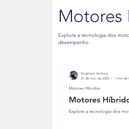
Sistemas de Suspensão Inteligente
Motores 
Sistemas de Freios ABS
Trans
Explore a tecnologia dos mot
desempenho
Sistemas de Direção Assistida
Sistemas de Suspensão Inteligente
Engineer Ventura
27 de nov. de 2025
1 min de 
Motores Híbridos
Sistemas de Freios ABS
Trans
Motores Híbrido
Explore a tecnologia dos m
Sistemas de Direção Assistida